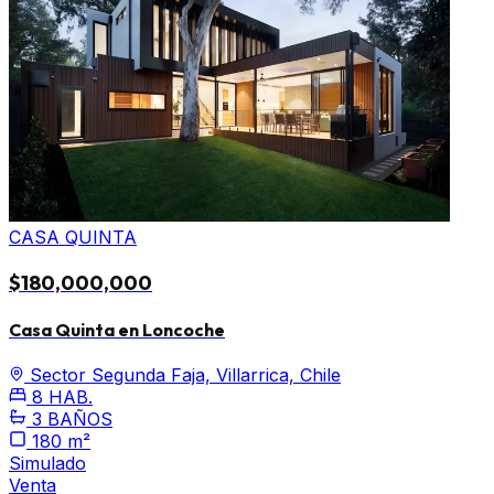
CASA QUINTA
$180,000,000
Casa Quinta en Loncoche
Sector Segunda Faja, Villarrica, Chile
8 HAB.
3 BAÑOS
180 m²
Simulado
Venta