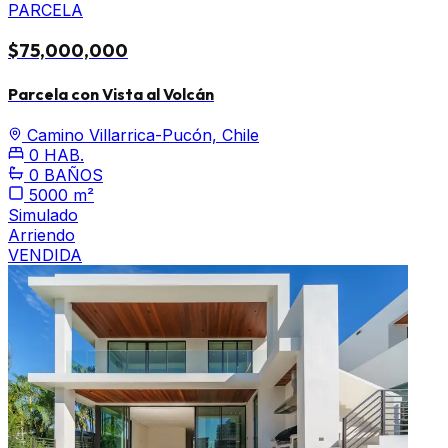
PARCELA
$75,000,000
Parcela con Vista al Volcán
Camino Villarrica-Pucón, Chile
0 HAB.
0 BAÑOS
5000 m²
Simulado
Arriendo
VENDIDA