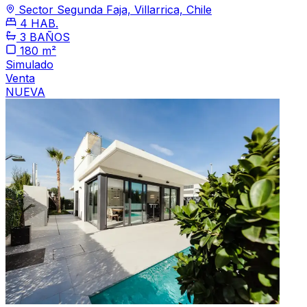
Sector Segunda Faja, Villarrica, Chile
4 HAB.
3 BAÑOS
180 m²
Simulado
Venta
NUEVA