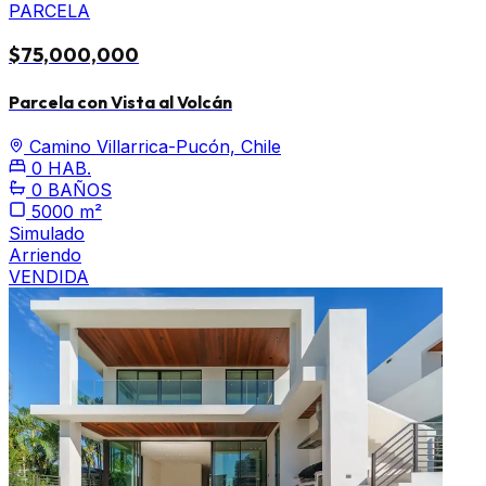
PARCELA
$75,000,000
Parcela con Vista al Volcán
Camino Villarrica-Pucón, Chile
0 HAB.
0 BAÑOS
5000 m²
Simulado
Arriendo
VENDIDA