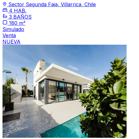
Sector Segunda Faja, Villarrica, Chile
4 HAB.
3 BAÑOS
180 m²
Simulado
Venta
NUEVA