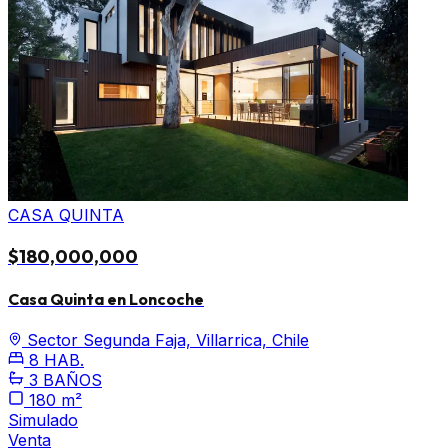
CASA QUINTA
$180,000,000
Casa Quinta en Loncoche
Sector Segunda Faja, Villarrica, Chile
8 HAB.
3 BAÑOS
180 m²
Simulado
Venta