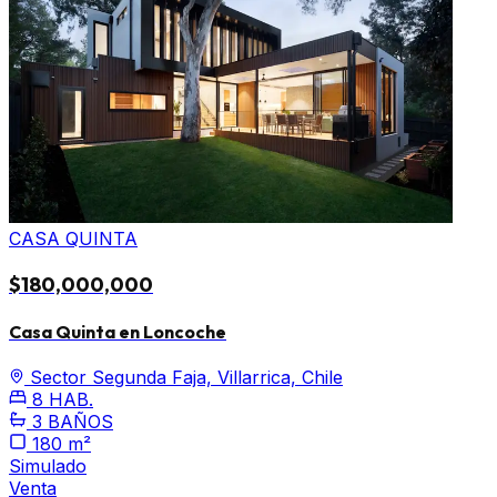
CASA QUINTA
$180,000,000
Casa Quinta en Loncoche
Sector Segunda Faja, Villarrica, Chile
8 HAB.
3 BAÑOS
180 m²
Simulado
Venta