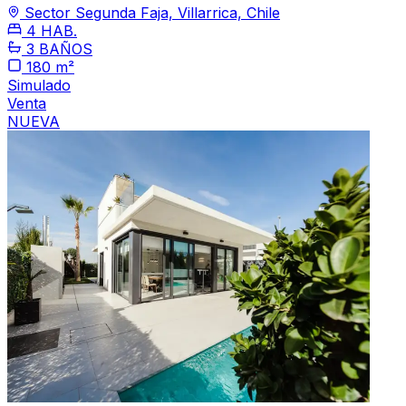
Sector Segunda Faja, Villarrica, Chile
4 HAB.
3 BAÑOS
180 m²
Simulado
Venta
NUEVA