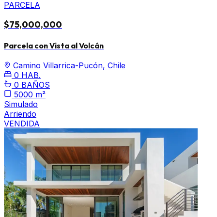
PARCELA
$75,000,000
Parcela con Vista al Volcán
Camino Villarrica-Pucón, Chile
0 HAB.
0 BAÑOS
5000 m²
Simulado
Arriendo
VENDIDA