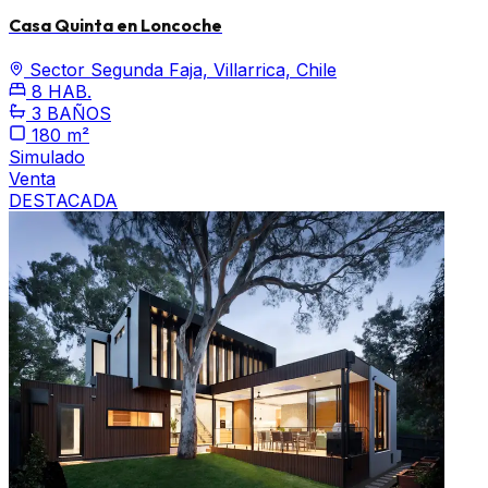
Casa Quinta en Loncoche
Sector Segunda Faja, Villarrica, Chile
8 HAB.
3 BAÑOS
180 m²
Simulado
Venta
DESTACADA