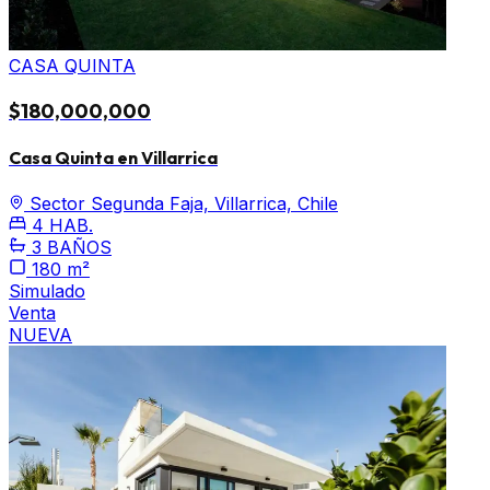
CASA QUINTA
$180,000,000
Casa Quinta en Villarrica
Sector Segunda Faja, Villarrica, Chile
4 HAB.
3 BAÑOS
180 m²
Simulado
Venta
NUEVA