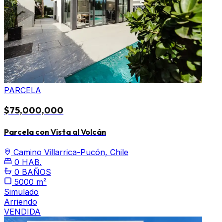
PARCELA
$75,000,000
Parcela con Vista al Volcán
Camino Villarrica-Pucón, Chile
0 HAB.
0 BAÑOS
5000 m²
Simulado
Arriendo
VENDIDA