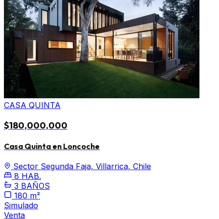
CASA QUINTA
$180,000,000
Casa Quinta en Loncoche
Sector Segunda Faja, Villarrica, Chile
8 HAB.
3 BAÑOS
180 m²
Simulado
Venta