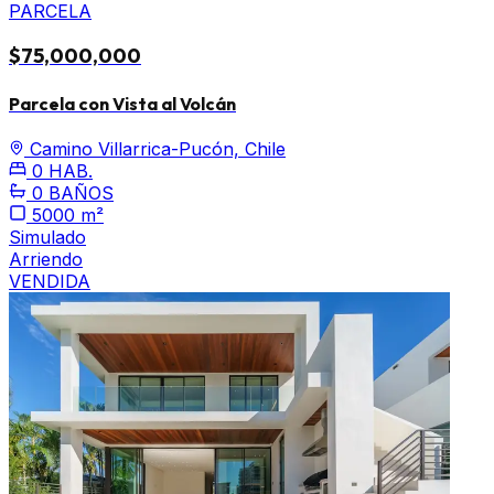
PARCELA
$75,000,000
Parcela con Vista al Volcán
Camino Villarrica-Pucón, Chile
0 HAB.
0 BAÑOS
5000 m²
Simulado
Arriendo
VENDIDA