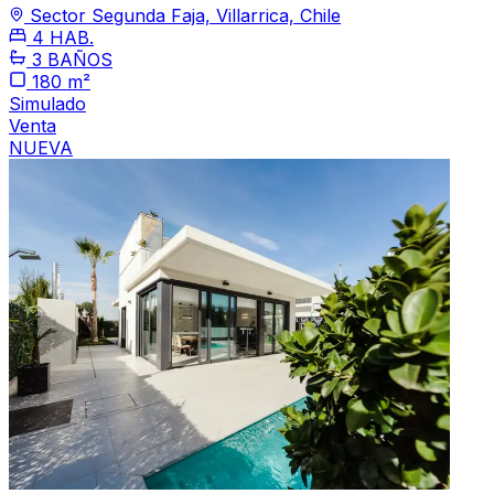
Sector Segunda Faja, Villarrica, Chile
4 HAB.
3 BAÑOS
180 m²
Simulado
Venta
NUEVA