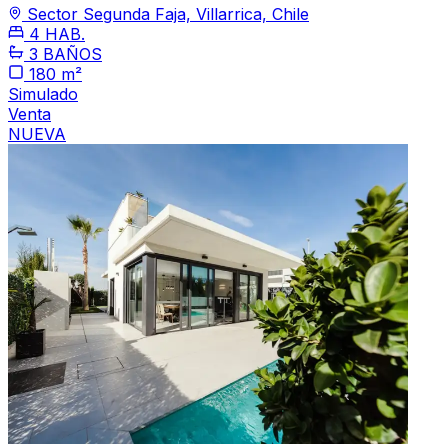
Sector Segunda Faja, Villarrica, Chile
4 HAB.
3 BAÑOS
180 m²
Simulado
Venta
NUEVA