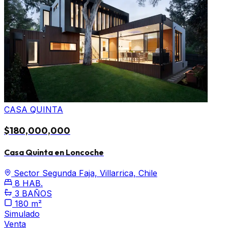
CASA QUINTA
$180,000,000
Casa Quinta en Loncoche
Sector Segunda Faja, Villarrica, Chile
8 HAB.
3 BAÑOS
180 m²
Simulado
Venta