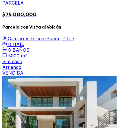
PARCELA
$75,000,000
Parcela con Vista al Volcán
Camino Villarrica-Pucón, Chile
0 HAB.
0 BAÑOS
5000 m²
Simulado
Arriendo
VENDIDA